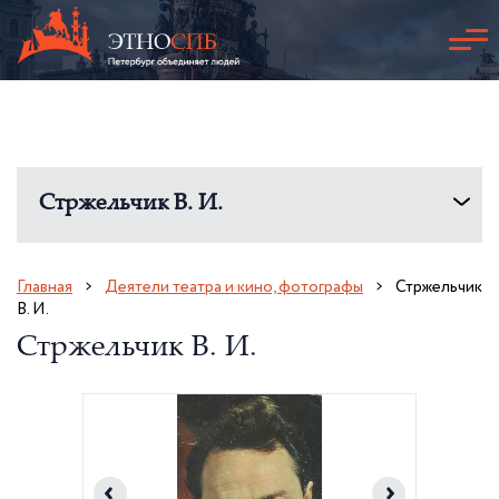
Стржельчик В. И.
Главная
Деятели театра и кино, фотографы
Стржельчик
В. И.
Стржельчик В. И.