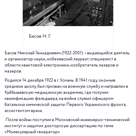
Басов Н. Г.
Дом Бас
Басов Николай Геннадиевич (1922-2001)
–
выдающийся деятель
и организатор науки, нобелевский лауреат, специалист в
области квантовой электроники, изобретатель лазеров и
мазеров.
Родился 14 декабря 1922 в г. Усмань. В 1941 году, окончив
среднюю школу, был призван на военную службу и направлен в
Куйбышевскую медицинскую академию, где получил
квалификацию фельдшера, на войне служил офицером
батальона химической защиты Первого Украинского фронта,
ассистентом врача.
После войны поступил в Московский инженерно-технический
институт и защитил докторскую диссертацию по теме
«Молекулярный генератор».