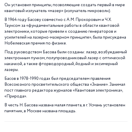
Он установил принципы, позволяющие создать первый в мире
квантовый излучатель «‎мазер» (излучатель микроволн).
В 1964 году Басову совместно с А.М. Прохоровым и Ч.Х.
Таунсом за «фундаментальные работы в области квантовой
электроники, которые привели к созданию генераторов и
усилителей на лазерно-мазерном принципе», была присуждена
Нобелевская премия по физике.
Под руководством Басова были созданы: лазер, возбуждаемый
электронным пучком, полупроводниковый лазер с оптической
накачкой, а также фторводородный, йодный и эксимерный
лазеры.
Басов в 1978-1990 годах был председателем правления
Всесоюзного просветительского общества «Знание». Занимал
пост главного редактора журналов «Квантовая электроника»,
«Природа».
В честь Н. Басова названа малая планета, в г. Усмань установлен
памятник, в Москве названа площадь.