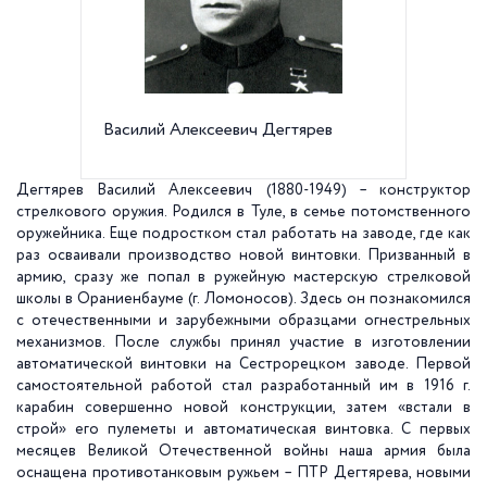
Василий Алексеевич Дегтярев
Сестро
завод, 
Дегтярев Василий Алексеевич (1880-1949) – конструктор
стрелкового оружия. Родился в Туле, в семье потомственного
оружейника. Еще подростком стал работать на заводе, где как
раз осваивали производство новой винтовки. Призванный в
армию, сразу же попал в ружейную мастерскую стрелковой
школы в Ораниенбауме (г. Ломоносов). Здесь он познакомился
с отечественными и зарубежными образцами огнестрельных
механизмов. После службы принял участие в изготовлении
автоматической винтовки на Сестрорецком заводе. Первой
самостоятельной работой стал разработанный им в 1916 г.
карабин совершенно новой конструкции, затем «встали в
строй» его пулеметы и автоматическая винтовка. С первых
месяцев Великой Отечественной войны наша армия была
оснащена противотанковым ружьем – ПТР Дегтярева, новыми