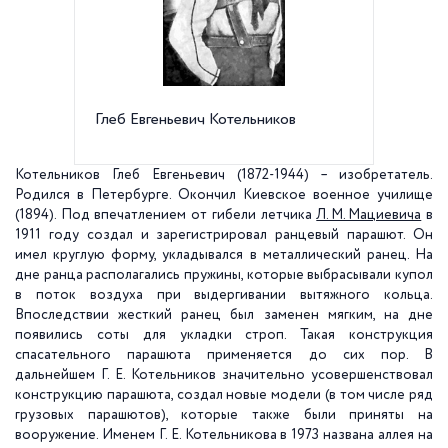
Глеб Евгеньевич Котельников
Вышка 
с пара
Котельников Глеб Евгеньевич (1872-1944) – изобретатель.
Родился в Петербурге. Окончил Киевское военное училище
(1894). Под впечатлением от гибели летчика
Л. М. Мациевича
в
1911 году создал и зарегистрировал ранцевый парашют. Он
имел круглую форму, укладывался в металлический ранец. На
дне ранца располагались пружины, которые выбрасывали купол
в поток воздуха при выдергивании вытяжного кольца.
Впоследствии жесткий ранец был заменен мягким, на дне
появились соты для укладки строп. Такая конструкция
спасательного парашюта применяется до сих пор. В
дальнейшем Г. Е. Котельников значительно усовершенствовал
конструкцию парашюта, создал новые модели (в том числе ряд
грузовых парашютов), которые также были приняты на
вооружение. Именем Г. Е. Котельникова в 1973 названа аллея на