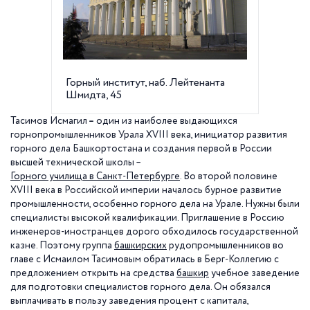
Горный институт, наб. Лейтенанта
В Горн
Шмидта, 45
мемориа
Исмаги
Тасимов Исмагил
–
один из наиболее выдающихся
горнопромышленников Урала XVIII века, инициатор развития
горного дела Башкортостана и создания первой в России
высшей технической школы –
Горного училища в Санкт-Петербурге
. Во второй половине
XVIII века в Российской империи началось бурное развитие
промышленности, особенно горного дела на Урале. Нужны были
специалисты высокой квалификации. Приглашение в Россию
инженеров-иностранцев дорого обходилось государственной
казне. Поэтому группа
башкирских
рудопромышленников во
главе с Исмаилом Тасимовым обратилась в Берг-Коллегию с
предложением открыть на средства
башкир
учебное заведение
для подготовки специалистов горного дела. Он обязался
выплачивать в пользу заведения процент с капитала,