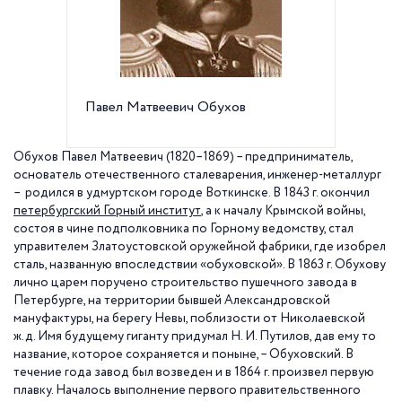
Павел Матвеевич Обухов
Обухов
пр. Об
Обухов Павел Матвеевич (1820–1869) – предприниматель,
основатель отечественного сталеварения, инженер-металлург
– родился в удмуртском городе Воткинске. В
1843 г
. окончил
петербургский Горный институт
, а к началу Крымской войны,
состоя в чине подполковника по Горному ведомству, стал
управителем Златоустовской оружейной фабрики, где изобрел
сталь, названную впоследствии «обуховской». В 1863 г. Обухову
лично царем поручено строительство пушечного завода в
Петербурге, на территории бывшей Александровской
мануфактуры, на берегу Невы, поблизости от Николаевской
ж.д. Имя будущему гиганту придумал Н. И. Путилов, дав ему то
название, которое сохраняется и поныне, – Обуховский. В
течение года завод был возведен и в 1864 г. произвел первую
плавку. Началось выполнение первого правительственного