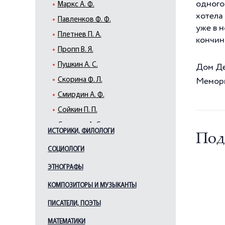
одного
Маркс А. Ф.
хотела
Павленков Ф. Ф.
уже в 
Плетнев П. А.
кончин
Пропп В. Я.
Пушкин А. С.
Дом Дел
Скорина Ф. Л.
Мемори
Смирдин А. Ф.
Сойкин П. П.
Суворин А. С.
ИСТОРИКИ, ФИЛОЛОГИ
Под
СОЦИОЛОГИ
ЭТНОГРАФЫ
КОМПОЗИТОРЫ И МУЗЫКАНТЫ
ПИСАТЕЛИ, ПОЭТЫ
МАТЕМАТИКИ