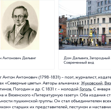
н Антонович Дельвиг
Дом Дельвига, Загородный п
Современный вид
 Антон Антонович (1798-1831) – поэт, журналист, издате
ах «Северные цветы». Авторы альманаха:
Жуковский
,
Вя
тинов, Погодин и др. С
1831 г
. – молодой
Гоголь
. С январ
а и Вяземского «Литературную газету». Оба издания ст
ьности пушкинской группы. Он стал объединителем всех
иком» старших их представителей, пестуном и наставн