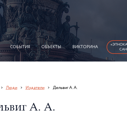
«ЭТНОКА
СОБЫТИЯ
ОБЪЕКТЫ
ВИКТОРИНА
САН
Люди
Издатели
Дельвиг А. А.
ьвиг А. А.