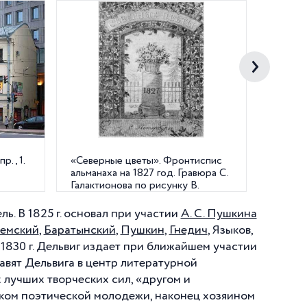
р., 1.
«Северные цветы». Фронтиспис
"Северн
альманаха на 1827 год. Гравюра С.
обложк
Галактионова по рисунку В.
Лангера
ль. В
1825 г
. основал при участии
А. С. Пушкина
земский
,
Баратынский
,
Пушкин
,
Гнедич
, Языков,
я
1830 г
. Дельвиг издает при ближайшем участии
авят Дельвига в центр литературной
 лучших творческих сил, «другом и
иком поэтической молодежи, наконец хозяином