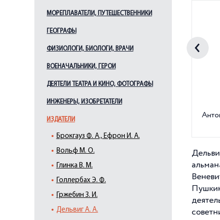
МОРЕПЛАВАТЕЛИ, ПУТЕШЕСТВЕННИКИ
ГЕОГРАФЫ
ФИЗИОЛОГИ, БИОЛОГИ, ВРАЧИ
ВОЕНАЧАЛЬНИКИ, ГЕРОИ
ДЕЯТЕЛИ ТЕАТРА И КИНО, ФОТОГРАФЫ
ИНЖЕНЕРЫ, ИЗОБРЕТАТЕЛИ
Анто
ИЗДАТЕЛИ
Брокгауз Ф. А., Ефрон И. А.
Вольф М. О.
Дельвиг
альман
Глинка В. М.
Веневи
Голлербах Э. Ф.
Пушкин
Гржебин З. И.
деятел
Дельвиг А. А.
советн