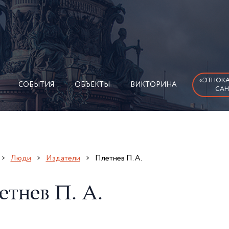
«ЭТНОКА
СОБЫТИЯ
ОБЪЕКТЫ
ВИКТОРИНА
САН
Люди
Издатели
Плетнев П. А.
етнев П. А.