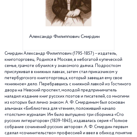
Александр Филиппович Смирдин
В книж
Смирдин Александр Филиппович (1795-1857) – издатель,
книготорговец. Родился в Москве, в небогатой купеческой
семье, грамоте обучился у знакомого дьячка. Подростком
прислуживал в книжных лавках, затем стал приказчиком у
петербургского книготорговца, который завещал ему свое
«книжное» дело. Перебравшись с книжной лавкой из Гостиного
двора на Невский проспект, молодой предприниматель
наладил издание книг русских поэтов и писателей, со многими
из которых был лично знаком. А. Ф. Смирдиным был основан
альманах «Библиотека для чтения», положивший начало
«толстым» журналам. Им было выпущено три сборника «Сто
русских литераторов» (1839-1845), издавалась серия «Полное
собрание сочинений русских авторов». А. Ф. Смирдин первым
сделал «сочинительство» профессией и ввел в обиход понятие