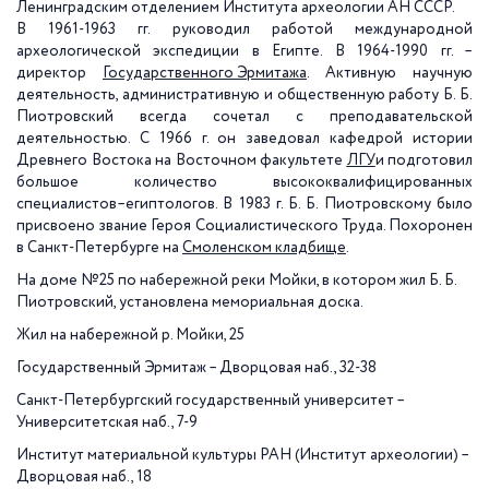
Ленинградским отделением Института археологии АН СССР.
В 1961-1963 гг. руководил работой международной
археологической экспедиции в Египте. В 1964-1990 гг. –
директор
Государственного Эрмитажа
. Активную научную
деятельность, административную и общественную работу Б. Б.
Пиотровский всегда сочетал с преподавательской
деятельностью. С 1966 г. он заведовал кафедрой истории
Древнего Востока на Восточном факультете
ЛГУ
и подготовил
большое количество высококвалифицированных
специалистов–египтологов. В 1983 г. Б. Б. Пиотровскому было
присвоено звание Героя Социалистического Труда. Похоронен
в Санкт-Петербурге на
Смоленском кладбище
.
На доме №25 по набережной реки Мойки, в котором жил Б. Б.
Пиотровский, установлена мемориальная доска.
Жил на набережной р. Мойки, 25
Государственный Эрмитаж – Дворцовая наб., 32-38
Санкт-Петербургский государственный университет –
Университетская наб., 7-9
Институт материальной культуры РАН (Институт археологии) –
Дворцовая наб., 18