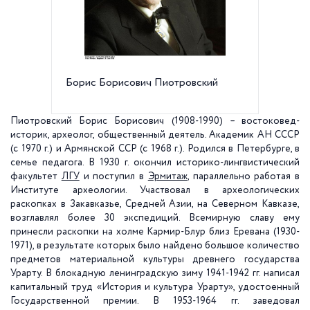
Борис Борисович Пиотровский
Дворцов
Пиотровский Борис Борисович (1908-1990)
– востоковед-
историк, археолог, общественный деятель. Академик АН СССР
(с 1970 г.) и Армянской ССР (с 1968 г.). Родился в Петербурге, в
семье педагога. В 1930 г. окончил историко-лингвистический
факультет
ЛГУ
и поступил в
Эрмитаж
, параллельно работая в
Институте археологии. Участвовал в археологических
раскопках в Закавказье, Средней Азии, на Северном Кавказе,
возглавлял более 30 экспедиций. Всемирную славу ему
принесли раскопки на холме Кармир-Блур близ Еревана (1930-
1971), в результате которых было найдено большое количество
предметов материальной культуры древнего государства
Урарту. В блокадную ленинградскую зиму 1941-1942 гг. написал
капитальный труд «История и культура Урарту», удостоенный
Государственной премии. В 1953-1964 гг. заведовал