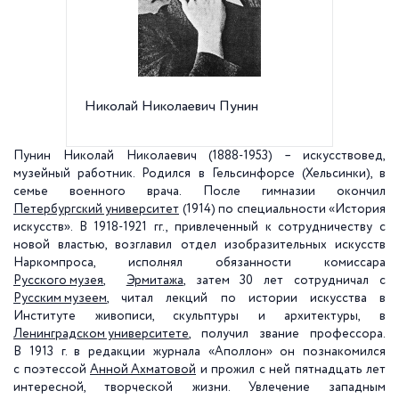
Николай Николаевич Пунин
Петерб
Универс
Пунин Николай Николаевич (1888-1953) – искусствовед,
музейный работник. Родился в Гельсинфорсе (Хельсинки), в
семье военного врача. После гимназии окончил
Петербургский университет
(1914) по специальности «История
искусств». В 1918-1921 гг., привлеченный к сотрудничеству с
новой властью, возглавил отдел изобразительных искусств
Наркомпроса, исполнял обязанности комиссара
Русского музея
,
Эрмитажа
, затем 30 лет сотрудничал с
Русским музеем
, читал лекций по истории искусства в
Институте живописи, скульптуры и архитектуры, в
Ленинградском университете
, получил звание профессора.
В 1913 г. в редакции журнала «Аполлон» он познакомился
с поэтессой
Анной Ахматовой
и прожил с ней пятнадцать лет
интересной, творческой жизни. Увлечение западным