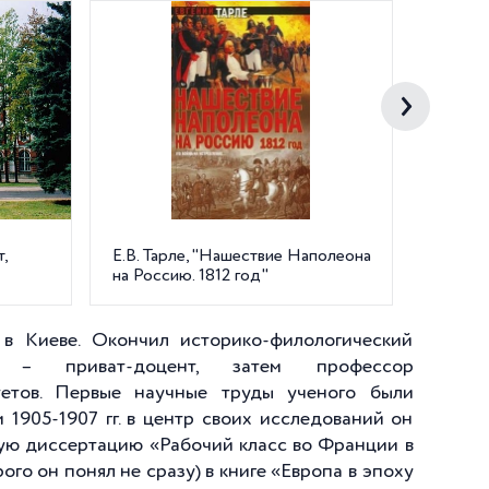
,
Е.В. Тарле, "Нашествие Наполеона
Е.В. Та
на Россию. 1812 год"
Средиз
я в Киеве. Окончил историко-филологический
. – приват-доцент, затем профессор
етов. Первые научные труды ученого были
1905-1907 гг. в центр своих исследований он
скую диссертацию «Рабочий класс во Франции в
ого он понял не сразу) в книге «Европа в эпоху