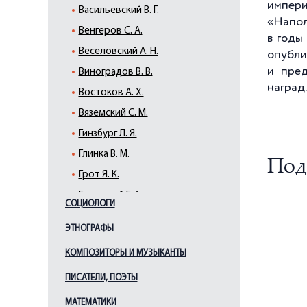
импери
Васильевский В. Г.
«Напол
Венгеров С. А.
в годы
Веселовский А. Н.
опубли
и пред
Виноградов В. В.
наград.
Востоков А. Х.
Вяземский С. М.
Гинзбург Л. Я.
Глинка В. М.
Под
Грот Я. К.
Гуковский Г. А.
СОЦИОЛОГИ
Гумилев Л. Н.
ЭТНОГРАФЫ
Даль В. И.
КОМПОЗИТОРЫ И МУЗЫКАНТЫ
Егоров В. Г.
Елагин И. П.
ПИСАТЕЛИ, ПОЭТЫ
Жебелёв С. А.
МАТЕМАТИКИ