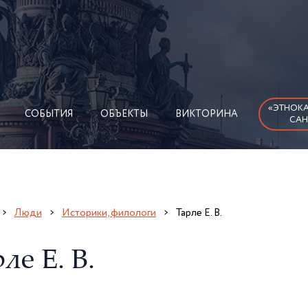
«ЭТНОКА
СОБЫТИЯ
ОБЪЕКТЫ
ВИКТОРИНА
САН
Люди
Историки, филологи
Тарле Е. В.
ле Е. В.