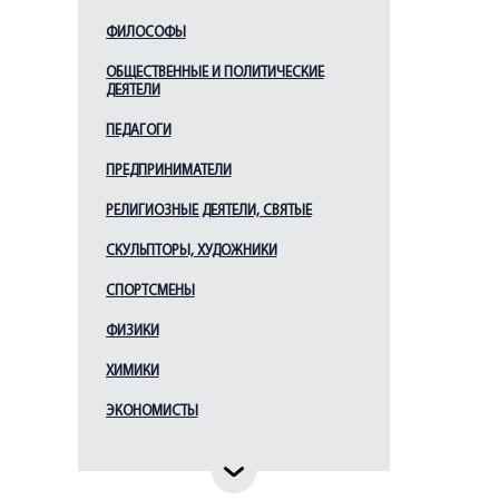
Жирмунский В. М.
ФИЛОСОФЫ
Иванов В. И.
ОБЩЕСТВЕННЫЕ И ПОЛИТИЧЕСКИЕ
Иофе В. В.
ДЕЯТЕЛИ
Казембек А. К.
ПЕДАГОГИ
Карамзин Н. М.
ПРЕДПРИНИМАТЕЛИ
Кареев Н. И.
РЕЛИГИОЗНЫЕ ДЕЯТЕЛИ, СВЯТЫЕ
Карсавин Л. П.
СКУЛЬПТОРЫ, ХУДОЖНИКИ
Катанов Н. Ф.
Каюм Насыри
СПОРТСМЕНЫ
Ключевский В. О.
ФИЗИКИ
Кондаков Н. П.
ХИМИКИ
Крачковский И. Ю.
ЭКОНОМИСТЫ
Курбатов В. Я.
Лаудаев У.
Лихачев Д. С.