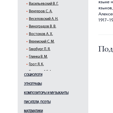
языке 
Васильевский В. Г.
языков
Венгеров С. А.
Алексе
Веселовский А. Н.
1917–19
Виноградов В. В.
Востоков А. Х.
Вяземский С. М.
Под
Гинзбург Л. Я.
Глинка В. М.
Грот Я. К.
Гуковский Г. А.
СОЦИОЛОГИ
Гумилев Л. Н.
ЭТНОГРАФЫ
Даль В. И.
КОМПОЗИТОРЫ И МУЗЫКАНТЫ
Егоров В. Г.
Елагин И. П.
ПИСАТЕЛИ, ПОЭТЫ
Жебелёв С. А.
МАТЕМАТИКИ