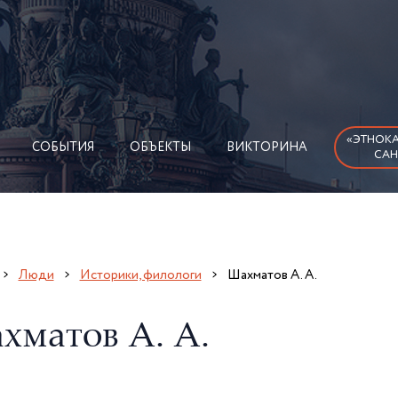
«ЭТНОКА
СОБЫТИЯ
ОБЪЕКТЫ
ВИКТОРИНА
САН
Люди
Историки, филологи
Шахматов А. А.
хматов А. А.