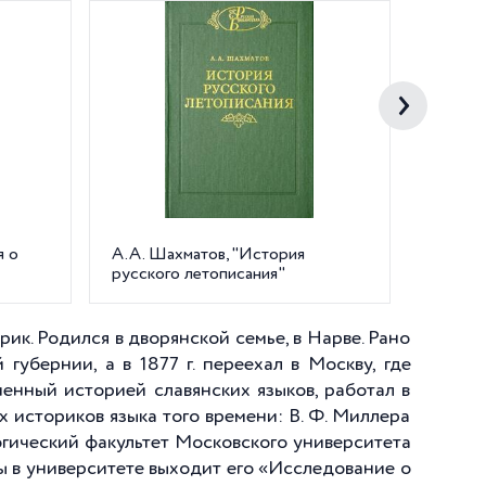
я о
А.А. Шахматов, "История
Петерб
русского летописания"
Универс
ик. Родился в дворянской семье, в Нарве. Рано
губернии, а в 1877 г. переехал в Москву, где
ченный историей славянских языков, работал в
историков языка того времени: В. Ф. Миллера
огический факультет Московского университета
ы в университете выходит его «Исследование о