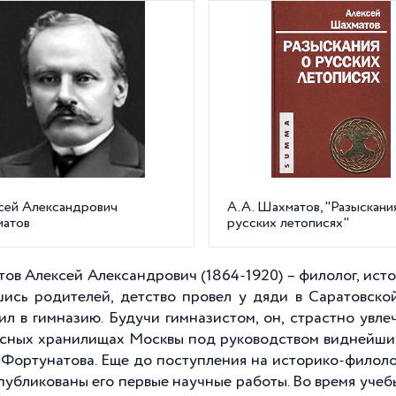
сей Александрович
А.А. Шахматов, "Разыскани
атов
русских летописях"
ов Алексей Александрович (1864-1920) – филолог, истор
ись родителей, детство провел у дяди в Саратовской 
ил в гимназию. Будучи гимназистом, он, страстно увле
сных хранилищах Москвы под руководством виднейших 
. Фортунатова. Еще до поступления на историко-филол
публикованы его первые научные работы. Во время учеб