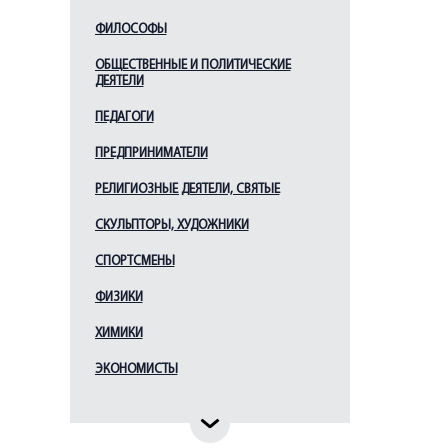
Жирмунский В. М.
ФИЛОСОФЫ
Иванов В. И.
ОБЩЕСТВЕННЫЕ И ПОЛИТИЧЕСКИЕ
Иофе В. В.
ДЕЯТЕЛИ
Казембек А. К.
ПЕДАГОГИ
Карамзин Н. М.
ПРЕДПРИНИМАТЕЛИ
Кареев Н. И.
РЕЛИГИОЗНЫЕ ДЕЯТЕЛИ, СВЯТЫЕ
Карсавин Л. П.
СКУЛЬПТОРЫ, ХУДОЖНИКИ
Катанов Н. Ф.
Каюм Насыри
СПОРТСМЕНЫ
Ключевский В. О.
ФИЗИКИ
Кондаков Н. П.
ХИМИКИ
Крачковский И. Ю.
ЭКОНОМИСТЫ
Курбатов В. Я.
Лаудаев У.
Лихачев Д. С.