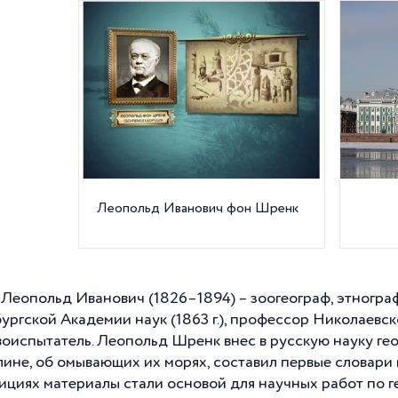
Леопольд Иванович фон Шренк
Леопольд Иванович (1826–1894) – зоогеограф, этнограф,
ургской Академии наук (1863 г.), профессор Николаевс
воиспытатель. Леопольд Шренк внес в русскую науку ге
лине, об омывающих их морях, составил первые словари
ициях материалы стали основой для научных работ по г