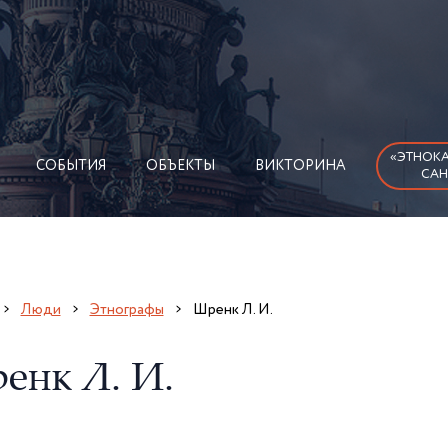
«ЭТНОКА
СОБЫТИЯ
ОБЪЕКТЫ
ВИКТОРИНА
САН
Люди
Этнографы
Шренк Л. И.
енк Л. И.