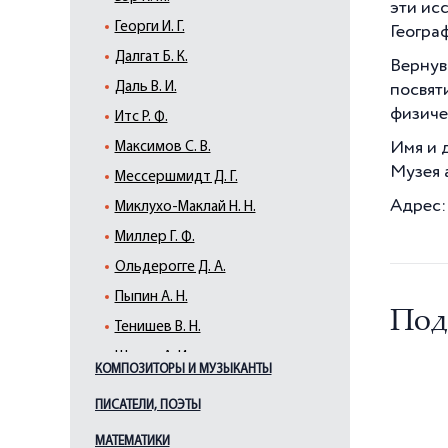
эти ис
Георги И. Г.
Геогра
Далгат Б. К.
Вернув
Даль В. И.
посвят
физиче
Итс Р. Ф.
Имя и 
Максимов С. В.
Музея 
Мессершмидт Д. Г.
Адрес:
Миклухо-Маклай Н. Н.
Миллер Г. Ф.
Ольдерогге Д. А.
Пыпин А. Н.
Под
Тенишев В. Н.
Шренк А. И.
КОМПОЗИТОРЫ И МУЗЫКАНТЫ
Шренк Л. И.
ПИСАТЕЛИ, ПОЭТЫ
МАТЕМАТИКИ