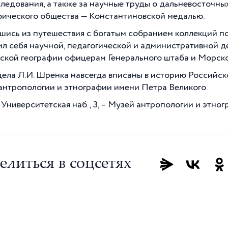
следования, а также за научные труды о дальневосточн
фического общества — Константиновской медалью.
шись из путешествия с богатым собранием коллекций по
ил себя научной, педагогической и административной де
ской географии офицерам Генерального штаба и Морско
дела Л.И. Шренка навсегда вписаны в историю Российско
антропологии и этнографии имени Петра Великого.
 Университетская наб., 3, – Музей антропологии и этног
елиться в соцсетях