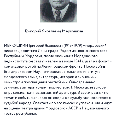
Григорий Яковлевич Меркушкин
Мемори
Ленингр
МЕРКУШКИН
Григорий Яковлевич (1917–1979) – мордовский
писатель, защитник Ленинграда.
Родом из мокшанского села
Республики Мордовия, после окончания Мордовского
пединститута он стал учителем, а в июле
1941 г
. ушел на фронт –
командовал ротой на Ленинградском фронте. После войны
был директором Научно-исследовательского института
мордовского языка, литературы, истории и экономики,
министром просвещения республики. Одновременно
занимаясь литературным творчеством, Г. Меркушкин вскоре
определился как национальный драматург. В своих разных по
темам и событиям пьесах он соединял судьбу главного героя с
судьбой народа. Спектакли по его пьесам с успехом шли и идут
на сценах театра драмы Мордовской АССР и Национального
театра республики.