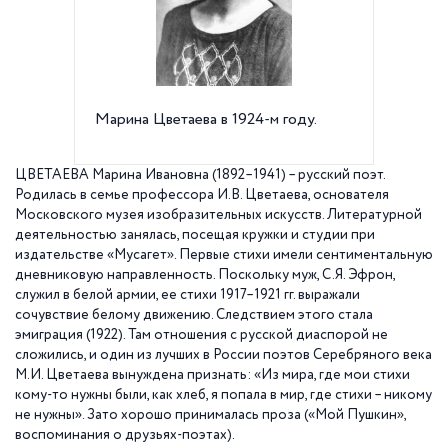
Марина Цветаева в 1924-м году.
Стихот
на стен
(Нидер
ЦВЕТАЕВА Марина Ивановна (1892–1941) – русский поэт.
Родилась в семье профессора И.В. Цветаева, основателя
Московского музея изобразительных искусств. Литературной
деятельностью занялась, посещая кружки и студии при
издательстве «Мусагет». Первые стихи имели сентиментальную
дневниковую направленность. Поскольку муж, С.Я. Эфрон,
служил в белой армии, ее стихи 1917–1921 гг. выражали
сочувствие белому движению. Следствием этого стала
эмиграция (1922). Там отношения с русской диаспорой не
сложились, и один из лучших в России поэтов Серебряного века
М.И. Цветаева вынуждена признать: «Из мира, где мои стихи
кому-то нужны были, как хлеб, я попала в мир, где стихи – никому
не нужны». Зато хорошо принималась проза («Мой Пушкин»,
воспоминания о друзьях-поэтах).