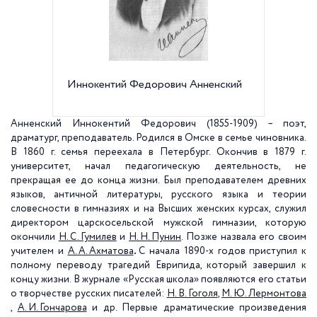
Иннокентий Федорович Анненский
Дом Мят
Анненский Иннокентий Федорович (1855-1909) – поэт,
драматург, преподаватель. Родился в Омске в семье чиновника.
В 1860 г. семья переехала в Петербург. Окончив в 1879 г.
университет, начал педагогическую деятельность, не
прекращая ее до конца жизни. Был преподавателем древних
языков, античной литературы, русского языка и теории
словесности в гимназиях и на Высших женских курсах, служил
директором царскосельской мужской гимназии, которую
окончили
Н. С. Гумилев
и
Н. Н. Пунин
. Позже назвала его своим
учителем и
А. А. Ахматова
.
С начала 1890-х годов приступил к
полному переводу трагедий Еврипида, который завершил к
концу жизни. В журнале «Русская школа» появляются его статьи
о творчестве русских писателей:
Н. В. Гоголя
,
М. Ю. Лермонтова
,
А. И. Гончарова
и др. Первые драматические произведения