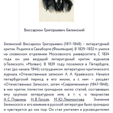
Виссарион Григорьевич Белинский
Мемориа
Белинский Виссарион Григорьевич
(1811-1848) – литературный
критик. Родился в Свеаборге (Финляндия). В 1829–1832 гг. учился
на словесном отделении Московского университета. С 1834
года он уже ведущий литературный критик журналов
(«Телескоп», «Молва»). В 1839 году поселился в Петербурге,
стал (до начала 1846) сотрудником литературно-критического
журнала «Отечественные записки» А. А. Краевского. Начался
петербургский период в его жизни, а с ним – расцвет
«Отечественных Записок», затем «Современника» (1847-1848);
в них критик поместил громадное число статей, составивших
ему крупное литературное имя, в т. ч. о творчестве
А. С. Пушкина
,
Н. В. Гоголя
,
М. Ю. Лермонтова
. Значение
Белинского и его влияние в русской литературе было громадно
и чувствуется до сих пор. Он стал учителем и руководителем