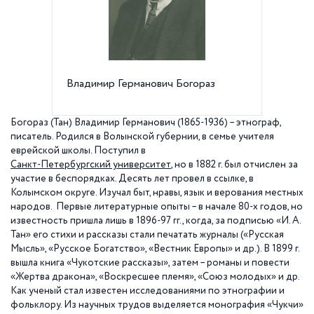
Владимир Германович Богораз
Петерб
Универс
Богораз (Тан) Владимир Германович (1865-1936) – этнограф,
писатель. Родился в Волынской губернии, в семье учителя
еврейской школы. Поступил в
Санкт-Петербургский университет
, но в 1882 г. был отчислен за
участие в беспорядках. Десять лет провел в ссылке, в
Колымском округе. Изучал быт, нравы, язык и верования местных
народов. Первые литературные опыты – в начале 80-х годов, но
известность пришла лишь в 1896-97 гг., когда, за подписью «И. А.
Тан» его стихи и рассказы стали печатать журналы («Русская
Мысль», «Русское Богатство», «Вестник Европы» и др.). В 1899 г.
вышла книга «Чукотские рассказы», затем – романы и повести
«Жертва дракона», «Воскресшее племя», «Союз молодых» и др.
Как ученый стал известен исследованиями по этнографии и
фольклору. Из научных трудов выделяется монография «Чукчи»