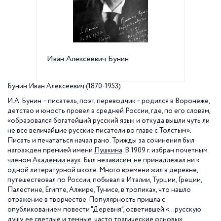
Иван Алексеевич Бунин
Прижиз
год
Бунин Иван Алексеевич (1870-1953)
И.А. Бунин
– писатель, поэт, переводчик – родился в Воронеже,
детство и юность провел в средней России, где, по его словам,
«образовался богатейший русский язык и откуда вышли чуть ли
не все величайшие русские писатели во главе с Толстым».
Писать и печататься начал рано. Трижды за сочинения был
награжден премией имени
Пушкина
. В 1909 г. избран почетным
членом
Академии наук
. Был независим, не принадлежал ни к
одной литературной школе. Много времени жил в деревне,
путешествовал по России, побывал в Италии, Турции, Греции,
Палестине, Египте, Алжире, Тунисе, в тропиках, что нашло
отражение в творчестве. Популярность пришла с
опубликованием повести "Деревня", осветившей «…русскую
душу, ее светлые и темные, часто трагические основы».