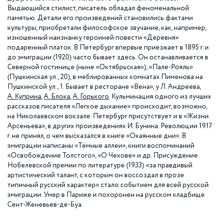
Выдающийся стилист, писатель обладал феноменальной
памятью. Детали его произведений становились фактами
культуры, приобретали философское звучание, как, например,
изношенный наизнанку героиней повести «Деревня»
подаренный платок. В Петербург впервые приезжает в 1895 г. и
до эмиграции (1920) часто бывает здесь. Он останавливается в
Северной гостинице (ныне «Октябрьская»), «Пале-Рояль»
(Пушкинская ул., 20), в меблированных комнатах Пименова на
Пушкинской ул., 1. Бывает в ресторане «Вена», у Л. Андреева,
А. Куприна
,
А. Блока
,
А. Горького
. Кульминация одного из лучших
рассказов писателя «Легкое дыхание» происходит, возможно,
на Николаевском вокзале. Петербург присутствует и в «Жизни
Арсеньева», в других произведениях И. Бунина. Революции 1917
г. не принял, о чем высказался в книге «Окаянные дни». В
эмиграции написаны «Тёмные аллеи», книги воспоминаний
«Освобождение Толстого», «О Чехове» и др. Присуждение
Нобелевской премии по литературе (1933) «за правдивый
артистический талант, с которым он воссоздал в прозе
типичный русский характер» стало событием для всей русской
эмиграции. Умер в Париже и похоронен на русском кладбище
Сент-Женевьев-де-Буа.