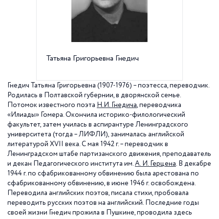
Татьяна Григорьевна Гнедич
Т.Г. Гн
Сонеты
Гнедич Татьяна Григорьевна
(1907-1976) – поэтесса, переводчик.
Родилась в Полтавской губернии, в дворянской семье.
Потомок известного поэта
Н.И. Гнедича
, переводчика
«Илиады» Гомера. Окончила историко-филологический
факультет, затем училась в аспирантуре Ленинградского
университета (тогда – ЛИФЛИ), занималась английской
литературой XVII века. С мая 1942 г. – переводчик в
Ленинградском штабе партизанского движения, преподаватель
и декан Педагогического института им.
А. И. Герцена
. В декабре
1944 г. по сфабрикованному обвинению была арестована по
сфабрикованному обвинению, в июне 1946 г. освобождена.
Переводила английских поэтов, писала стихи, пробовала
переводить русских поэтов на английский. Последние годы
своей жизни Гнедич прожила в Пушкине, проводила здесь