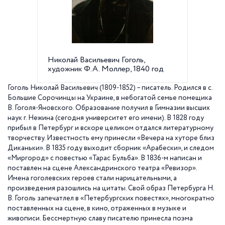
Николай Васильевич Гоголь,
Титульн
художник Ф.А. Моллер, 1840 год
год
Гоголь Николай Васильевич
(1809-1852) – писатель. Родился в с.
Большие Сорочинцы на Украине, в небогатой семье помещика
В. Гоголя-Яновского. Образование получил в Гимназии высших
наук г. Нежина (сегодня университет его имени). В 1828 году
прибыл в Петербург и вскоре целиком отдался литературному
творчеству. Известность ему принесли «Вечера на хуторе близ
Диканьки». В 1835 году выходит сборник «Арабески», и следом
«Миргород» с повестью «Тарас Бульба». В 1836-м написан и
поставлен на сцене Александринского театра «Ревизор».
Имена гоголевских героев стали нарицательными, а
произведения разошлись на цитаты. Свой образ Петербурга Н.
В. Гоголь запечатлел в «Петербургских повестях», многократно
поставленных на сцене, в кино, отраженных в музыке и
живописи. Бессмертную славу писателю принесла поэма