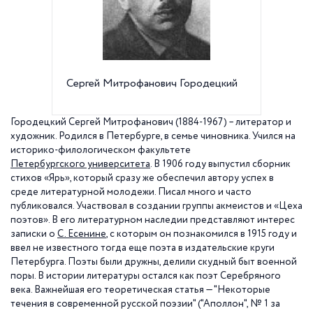
Сергей Митрофанович Городецкий
Петерб
Универс
Городецкий Сергей Митрофанович (1884-1967) – литератор и
художник. Родился в Петербурге, в семье чиновника. Учился на
историко-филологическом факультете
Петербургского университета
. В 1906 году выпустил сборник
стихов «Ярь», который сразу же обеспечил автору успех в
среде литературной молодежи. Писал много и часто
публиковался. Участвовал в создании группы акмеистов и «Цеха
поэтов». В его литературном наследии представляют интерес
записки о
С. Есенине
, с которым он познакомился в 1915 году и
ввел не известного тогда еще поэта в издательские круги
Петербурга. Поэты были дружны, делили скудный быт военной
поры. В истории литературы остался как поэт Серебряного
века. Важнейшая его теоретическая статья — "Некоторые
течения в современной русской поэзии" ("Аполлон", № 1 за