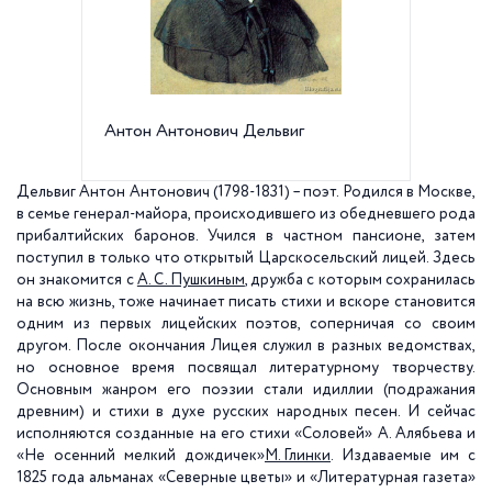
Антон Антонович Дельвиг
Литерат
А.А. Д
Дельвиг Антон Антонович (1798-1831) – поэт. Родился в Москве,
в семье генерал-майора, происходившего из обедневшего рода
прибалтийских баронов. Учился в частном пансионе, затем
поступил в только что открытый Царскосельский лицей. Здесь
он знакомится с
А. С. Пушкиным
, дружба с которым сохранилась
на всю жизнь, тоже начинает писать стихи и вскоре становится
одним из первых лицейских поэтов, соперничая со своим
другом. После окончания Лицея служил в разных ведомствах,
но основное время посвящал литературному творчеству.
Основным жанром его поэзии стали идиллии (подражания
древним) и стихи в духе русских народных песен. И сейчас
исполняются созданные на его стихи «Соловей» А. Алябьева и
«Не осенний мелкий дождичек»
М. Глинки
. Издаваемые им с
1825 года альманах «Северные цветы» и «Литературная газета»