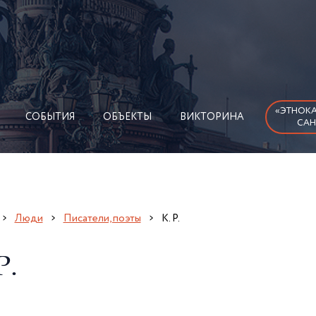
«ЭТНОКА
СОБЫТИЯ
ОБЪЕКТЫ
ВИКТОРИНА
САН
Люди
Писатели, поэты
К. Р.
Р.