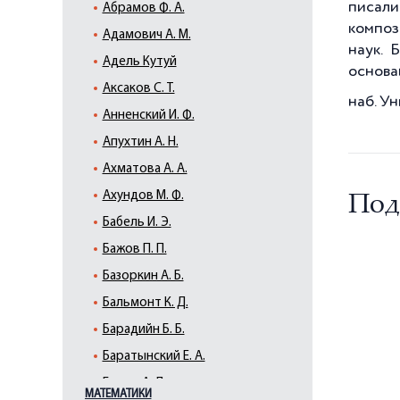
писал
Абрамов Ф. А.
композ
Адамович А. М.
наук. 
Адель Кутуй
основа
Аксаков С. Т.
наб. У
Анненский И. Ф.
Апухтин А. Н.
Ахматова А. А.
Ахундов М. Ф.
Под
Бабель И. Э.
Бажов П. П.
Базоркин А. Б.
Бальмонт К. Д.
Барадийн Б. Б.
Баратынский Е. А.
Барто А. Л.
МАТЕМАТИКИ