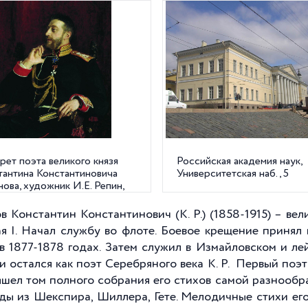
ет поэта великого князя
Российская академия наук,
тантина Константиновича
Университетская наб., 5
ова, художник И.Е. Репин,
год
в Константин Константинович (К. Р.) (1858-1915) – вели
я I. Начал службу во флоте. Боевое крещение принял
в 1877-1878 годах. Затем служил в Измайловском и л
и остался как поэт Серебряного века К. Р. Первый поэт
ышел том полного собрания его стихов самой разнообр
ды из Шекспира, Шиллера, Гете. Мелодичные стихи его