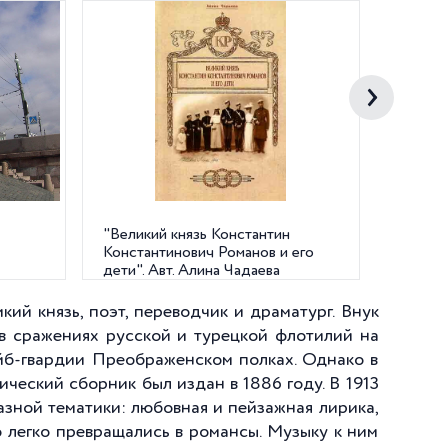
"Великий князь Константин
Сборник
Константинович Романов и его
Конста
дети". Авт. Алина Чадаева
кий князь, поэт, переводчик и драматург. Внук
 в сражениях русской и турецкой флотилий на
ейб-гвардии Преображенском полках. Однако в
ический сборник был издан в 1886 году. В 1913
азной тематики: любовная и пейзажная лирика,
 легко превращались в романсы. Музыку к ним