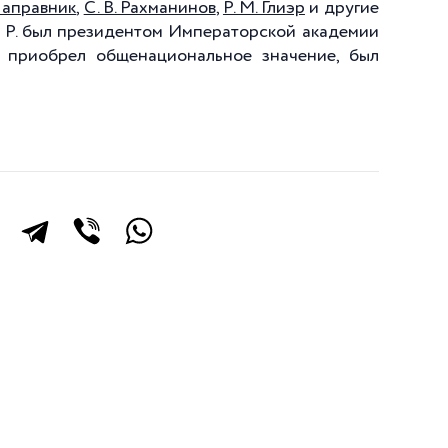
 Направник
,
С. В. Рахманинов
,
Р. М. Глиэр
и другие
. Р. был президентом Императорской академии
) приобрел общенациональное значение, был