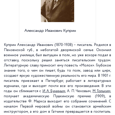
Александр Иванович Куприн
А.И. Ку
Куприн Александр Иванович
(1870-1938) –
писатель. Родился в
Пензенской губ., в небогатой дворянской семье. Окончил
военное училище, был выпущен в полк, но уже вскоре подал в
отставку, поскольку решил заняться писательским трудом.
Литературную славу приносит ему повесть «Молох». Глубокое
знание того, о чем он пишет, будь то полк, завод или цирк,
создают яркую художественную реальность его мира. В 1901 г.
писатель приезжает в Петербург, работает в литературных
журналах, где и выходят почти все его произведения. В эти
годы он сближается с
И. А. Буниным
, А. П. Чеховым,
М. Горьким
,
получает академическую Пушкинскую премию (1909), в
издательстве Ф. Маркса выходит его собрание сочинений. С
началом Первой мировой войны он становится армейским
инструктором, а его дом в Гатчине превращается в госпиталь.