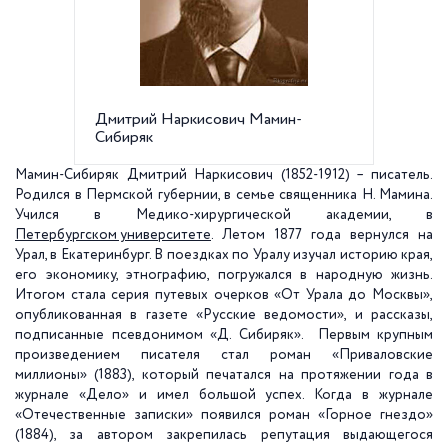
Дмитрий Наркисович Мамин-
Фотогр
Сибиряк
Мамин-Сибиряк Дмитрий Наркисович
(1852-1912) – писатель.
Родился в Пермской губернии, в семье священника Н. Мамина.
Учился в Медико-хирургической академии, в
Петербургском университете
. Летом 1877 года вернулся на
Урал, в Екатеринбург. В поездках по Уралу изучал историю края,
его экономику, этнографию, погружался в народную жизнь.
Итогом стала серия путевых очерков «От Урала до Москвы»,
опубликованная в газете «Русские ведомости», и рассказы,
подписанные псевдонимом «Д. Сибиряк». Первым крупным
произведением писателя стал роман «Приваловские
миллионы» (1883), который печатался на протяжении года в
журнале «Дело» и имел большой успех. Когда в журнале
«Отечественные записки» появился роман «Горное гнездо»
(1884), за автором закрепилась репутация выдающегося