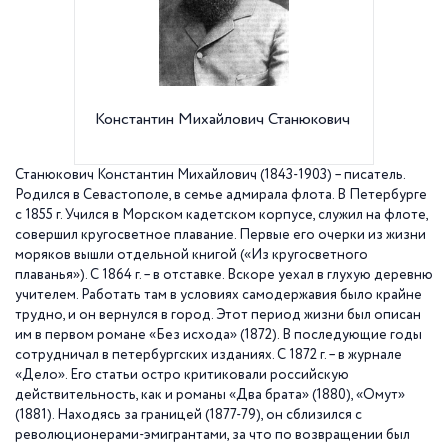
Константин Михайлович Станюкович
Полное
Станюк
"Нива",
Станюкович Константин Михайлович (1843-1903) – писатель.
Родился в Севастополе, в семье адмирала флота. В Петербурге
с
1855 г
. Учился в Морском кадетском корпусе, служил на флоте,
совершил кругосветное плавание. Первые его очерки из жизни
моряков вышли отдельной книгой («Из кругосветного
плаванья»). С
1864 г
. – в отставке. Вскоре уехал в глухую деревню
учителем. Работать там в условиях самодержавия было крайне
трудно, и он вернулся в город. Этот период жизни был описан
им в первом романе «Без исхода» (1872). В последующие годы
сотрудничал в петербургских изданиях. С
1872 г
. – в журнале
«Дело». Его статьи остро критиковали российскую
действительность, как и романы «Два брата» (1880), «Омут»
(1881). Находясь за границей (1877-79), он сблизился с
революционерами-эмигрантами, за что по возвращении был