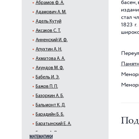
басен, 
Абрамов Ф. А.
издание
Адамович А. М.
стал ч
Адель Кутуй
1823 г
.
Аксаков С. Т.
широко
Анненский И. Ф.
Апухтин А. Н.
Переул
Ахматова А. А.
Памятн
Ахундов М. Ф.
Мемориа
Бабель И. Э.
Мемориа
Бажов П. П.
Базоркин А. Б.
Бальмонт К. Д.
Барадийн Б. Б.
Под
Баратынский Е. А.
Барто А. Л.
МАТЕМАТИКИ