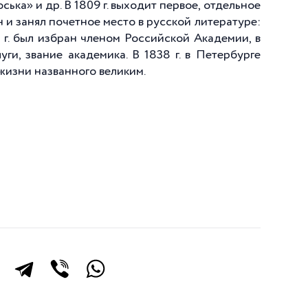
оська» и др. В
1809 г
. выходит первое, отдельное
н и занял почетное место в русской литературе:
 г
. был избран членом Российской Академии, в
уги, звание академика. В
1838 г
. в Петербурге
жизни названного великим.