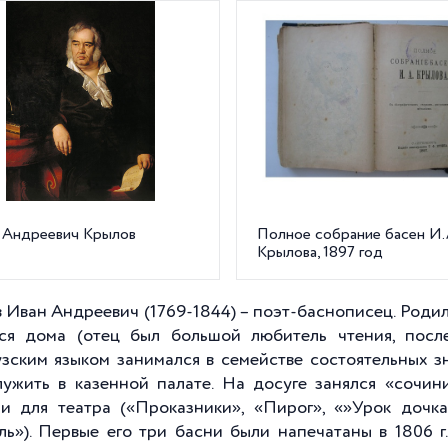
 Андреевич Крылов
Полное собрание басен И.
Крылова, 1897 год
 Иван Андреевич (1769-1844) – поэт-баснописец. Родил
ся дома (отец был большой любитель чтения, посл
зским языком занимался в семействе состоятельных з
лужить в казенной палате. На досуге занялся «сочин
и для театра («Проказники», «Пирог», «»Урок дочка
ль»). Первые его три басни были напечатаны в
1806 г