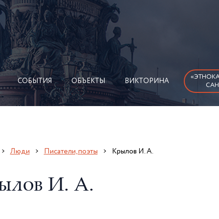
«ЭТНОКА
СОБЫТИЯ
ОБЪЕКТЫ
ВИКТОРИНА
САН
Люди
Писатели, поэты
Крылов И. А.
ылов И. А.