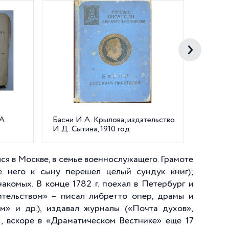
А.
Басни И.А. Крылова, издательство
Памятн
И.Д. Сытина, 1910 год
саду, с
художн
ся в Москве, в семье военнослужащего. Грамоте
е него к сыну перешел целый сундук книг);
накомых. В конце
1782 г
. поехал в Петербург и
ительством» – писал либретто опер, драмы и
м» и др.), издавал журналы («Почта духов»,
., вскоре в «Драматическом Вестнике» еще 17