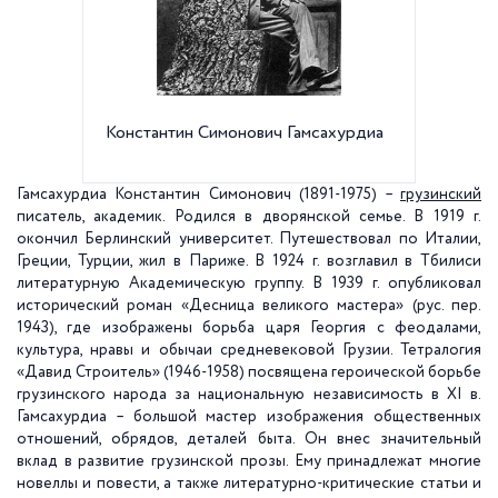
Константин Симонович Гамсахурдиа
Петерб
Универс
Гамсахурдиа Константин Симонович (1891-1975) –
грузинский
писатель, академик. Родился в дворянской семье. В
1919 г
.
окончил Берлинский университет. Путешествовал по Италии,
Греции, Турции, жил в Париже. В
1924 г
. возглавил в Тбилиси
литературную Академическую группу. В
1939 г
. опубликовал
исторический роман «Десница великого мастера» (рус. пер.
1943), где изображены борьба царя Георгия с феодалами,
культура, нравы и обычаи средневековой Грузии. Тетралогия
«Давид Строитель» (1946-1958) посвящена героической борьбе
грузинского народа за национальную независимость в XI в.
Гамсахурдиа – большой мастер изображения общественных
отношений, обрядов, деталей быта. Он внес значительный
вклад в развитие грузинской прозы. Ему принадлежат многие
новеллы и повести, а также литературно-критические статьи и