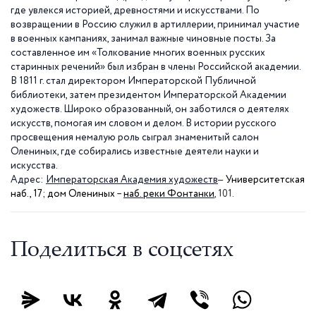
где увлекся историей, древностями и искусствами. По
возвращении в Россию служил в артиллерии, принимал участие
в военных кампаниях, занимал важные чиновные посты. За
составленное им «Толкование многих военных русских
старинных речений» был избран в члены Российской академии.
В
1811 г
. стал директором Императорской Публичной
библиотеки, затем президентом Императорской Академии
художеств. Широко образованный, он заботился о деятелях
искусств, помогая им словом и делом. В истории русского
просвещения немалую роль сыграл знаменитый салон
Олениных, где собирались известные деятели науки и
искусства.
–
Адрес:
Императорская Академия художеств
Университетская
наб., 17; дом Олениных
–
наб. реки Фонтанки
, 101.
Поделиться в соцсетях