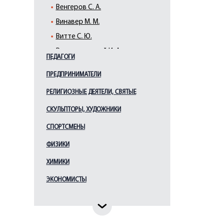
Венгеров С. А.
Винавер М. М.
Витте С. Ю.
Вышнеградский И. А.
ПЕДАГОГИ
Ганнибал А. П.
ПРЕДПРИНИМАТЕЛИ
Гессен И. В.
РЕЛИГИОЗНЫЕ ДЕЯТЕЛИ, СВЯТЫЕ
Горчаков А. М.
Грессер П. А.
СКУЛЬПТОРЫ, ХУДОЖНИКИ
Грибоедов А. С.
СПОРТСМЕНЫ
Грот К. К.
ФИЗИКИ
Дашкова Е. Р.
ХИМИКИ
Державин Г. Р.
ЭКОНОМИСТЫ
Джонс Дж.
Димитров Г.
Доржиев А.