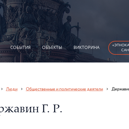
«ЭТНОКА
СОБЫТИЯ
ОБЪЕКТЫ
ВИКТОРИНА
САН
Люди
Общественные и политические деятели
Державин 
ржавин Г. Р.