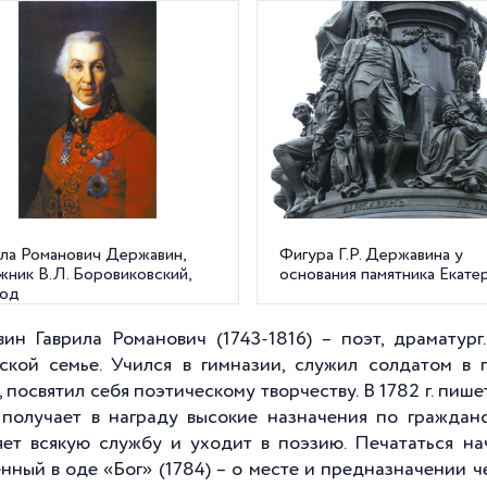
ила Романович Державин,
Фигура Г.Р. Державина у
жник В.Л. Боровиковский,
основания памятника Екатер
год
ин Гаврила Романович (1743-1816) – поэт, драматург
ской семье. Учился в гимназии, служил солдатом в
, посвятил себя поэтическому творчеству. В 1782 г. пи
 получает в награду высокие назначения по граждан
яет всякую службу и уходит в поэзию. Печататься нач
ный в оде «Бог» (1784) – о месте и предназначении челов