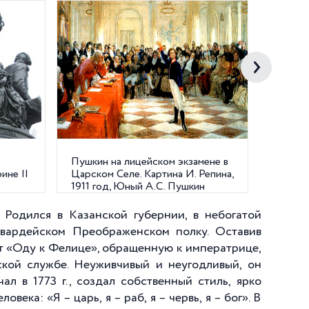
Пушкин на лицейском экзамене в
Здание
ине II
Царском Селе. Картина И. Репина,
наб. ре
1911 год, Юный А.С. Пушкин
читает поэму перед Г.Р.
Державиным
. Родился в Казанской губернии, в небогатой
 гвардейском Преображенском полку. Оставив
шет «Оду к Фелице», обращенную к императрице,
ской службе. Неуживчивый и неугодливый, он
ал в 1773 г., создал собственный стиль, ярко
ека: «Я – царь, я – раб, я – червь, я – бог». В