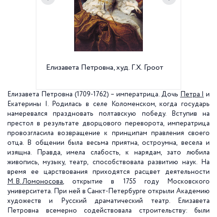
Елизавета Петровна, худ. Г.Х. Гроот
Большо
Дворцов
Елизавета Петровна (1709-1762) – императрица. Дочь
Петра I
и
Екате­рины I. Родилась в селе Коломенском, когда государь
намеревался праздновать полтавскую победу. Вступив на
престол в результате дворцового переворота, императрица
провозгласила возвращение к принципам правления своего
отца. В общении была весьма приятна, остроумна, весела и
изящна. Правда, имела слабость, к нарядам, зато любила
живопись, музыку, театр, способствовала развитию наук. На
время ее царствования приходятся расцвет деятельности
М. В. Ломоносова
, открытие в 1755 году Московского
университета. При ней в Санкт-Петербурге открыли Академию
художеств и Русский драматический театр. Елизавета
Петровна всемерно содействовала строительству: были