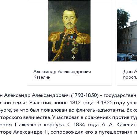
Александр Александрович
Дом А.
Кавелин
просп.
н Александр Александрович (1793-1850) – государственн
ской семье. Участник войны 1812 года. В 1825 году уч
урге, за что был пожалован во флигель-адъютанты. Вскор
торского величества. Участвовал в сражениях против т
ором Пажеского корпуса. С 1834 года А. А. Кавели
торе Александре II, сопровождал его в путешествиях 