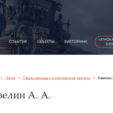
«ЭТНОКА
СОБЫТИЯ
ОБЪЕКТЫ
ВИКТОРИНА
САН
Люди
Общественные и политические деятели
Кавелин 
велин А. А.