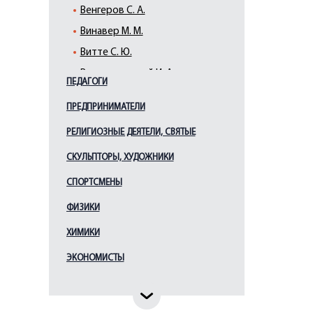
Венгеров С. А.
Винавер М. М.
Витте С. Ю.
Вышнеградский И. А.
ПЕДАГОГИ
Ганнибал А. П.
ПРЕДПРИНИМАТЕЛИ
Гессен И. В.
РЕЛИГИОЗНЫЕ ДЕЯТЕЛИ, СВЯТЫЕ
Горчаков А. М.
Грессер П. А.
СКУЛЬПТОРЫ, ХУДОЖНИКИ
Грибоедов А. С.
СПОРТСМЕНЫ
Грот К. К.
ФИЗИКИ
Дашкова Е. Р.
ХИМИКИ
Державин Г. Р.
ЭКОНОМИСТЫ
Джонс Дж.
Димитров Г.
Доржиев А.