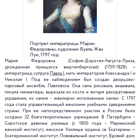
Портрет императрицы Марии
Сиротс
Федоровны, художник Вуаль Жан
года –
Луи, 1797 год
институ
Мария Федоровна
(София-Доротея-Августа-Луиза,
урожденная принцесса вюртембергская) (1759-1828)
–
императрица, супруга
Павла I
, мать императоров Александра I и
Николая I. Под ее наблюдением был создан дворцово-
парковый ансамбль Павловска. Она сама рисовала, вышивала,
писала миниатюры, вырезала из кости и янтаря декоративные
украшения, из камня – ювелирно исполненные камеи
.
С 1797
года стала управительницей женскими учебными заведениями
страны. При ее непосредственном участии в России было
создано 22 благотворительных учреждения. В Петербурге –
Сиротское девичье училище (с 1800 года – Мариинский
женский институт), женское Училище ордена св. Екатерины —
Екатерининский институт, Повивальный институт, Вдовий дом,