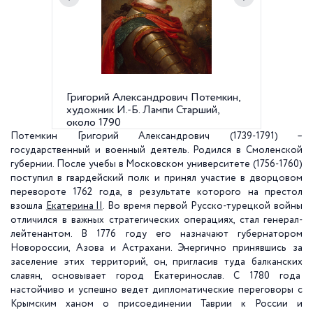
Григорий Александрович Потемкин,
Тавриче
художник И.-Б. Лампи Старший,
47
около 1790
Потемкин Григорий Александрович (1739-1791) –
государственный и военный деятель. Родился в Смоленской
губернии. После учебы в Московском университете (1756-1760)
поступил в гвардейский полк и принял участие в дворцовом
перевороте 1762 года, в результате которого на престол
взошла
Екатерина II
. Во время первой Русско-турецкой войны
отличился в важных стратегических операциях, стал генерал-
лейтенантом. В 1776 году его назначают губернатором
Новороссии, Азова и Астрахани. Энергично принявшись за
заселение этих территорий, он, пригласив туда балканских
славян, основывает город Екатеринослав. С 1780 года
настойчиво и успешно ведет дипломатические переговоры с
Крымским ханом о присоединении Таврии к России и