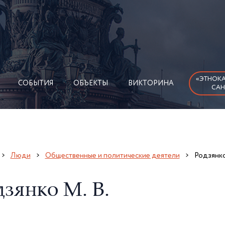
«ЭТНОКА
СОБЫТИЯ
ОБЪЕКТЫ
ВИКТОРИНА
САН
Люди
Общественные и политические деятели
Родзянко
дзянко М. В.