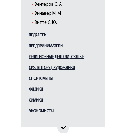
Венгеров С. А.
Винавер М. М.
Витте С. Ю.
Вышнеградский И. А.
ПЕДАГОГИ
Ганнибал А. П.
ПРЕДПРИНИМАТЕЛИ
Гессен И. В.
РЕЛИГИОЗНЫЕ ДЕЯТЕЛИ, СВЯТЫЕ
Горчаков А. М.
Грессер П. А.
СКУЛЬПТОРЫ, ХУДОЖНИКИ
Грибоедов А. С.
СПОРТСМЕНЫ
Грот К. К.
ФИЗИКИ
Дашкова Е. Р.
ХИМИКИ
Державин Г. Р.
ЭКОНОМИСТЫ
Джонс Дж.
Димитров Г.
Доржиев А.