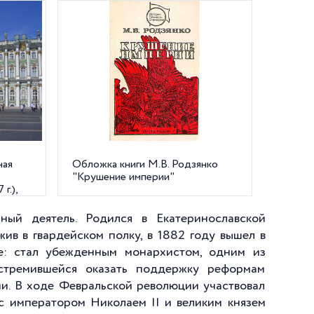
ная
Обложка книги М.В. Родзянко
"Крушение империи"
г.),
ный деятель. Родился в Екатеринославской
жив в гвардейском полку, в 1882 году вышел в
е: стал убежденным монархистом, одним из
 стремившейся оказать поддержку реформам
и. В ходе Февральской революции участвовал
с императором Николаем II и великим князем