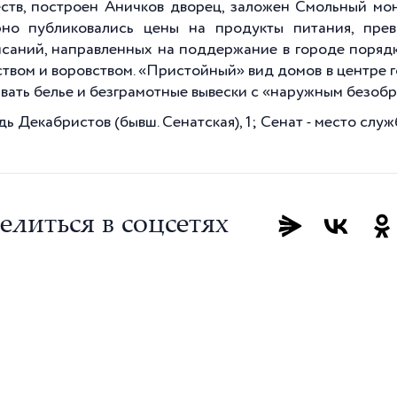
ств, построен Аничков дворец, заложен Смольный мон
рно публиковались цены на продукты питания, пре
саний, направленных на поддержание в городе порядка
твом и воровством. «Пристойный» вид домов в центре
вать белье и безграмотные вывески с «наружным безобр
ь Декабристов (бывш. Сенатская), 1; Сенат - место слу
елиться в соцсетях