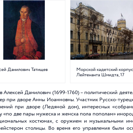
сей Данилович Татищев
Морской кадетский корпус,
Лейтенанта Шмидта, 17
в Алексей Данилович (1699-1760) – политический деят
ер при дворе Анны Иоанновны. Участник Русско-турецк
чений при дворе (Ледяной дом), интересных «собрани
у «по две пары мужеска и женска пола пополам» инородц
циональных костюмах, с оружием и музыкальными инст
ейстером столицы. Во время его управления были о