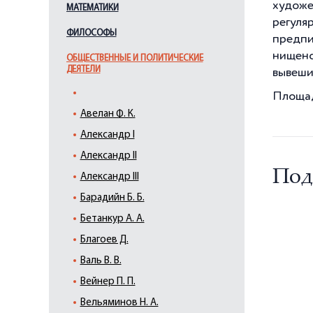
художе
МАТЕМАТИКИ
регуля
ФИЛОСОФЫ
предпи
нищенс
ОБЩЕСТВЕННЫЕ И ПОЛИТИЧЕСКИЕ
ДЕЯТЕЛИ
вывеши
Площад
Авелан Ф. К.
Александр I
Александр II
Под
Александр III
Барадийн Б. Б.
Бетанкур А. А.
Благоев Д.
Валь В. В.
Вейнер П. П.
Вельяминов Н. А.