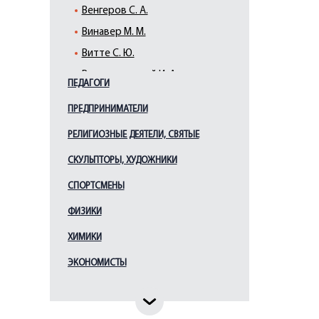
Венгеров С. А.
Винавер М. М.
Витте С. Ю.
Вышнеградский И. А.
ПЕДАГОГИ
Ганнибал А. П.
ПРЕДПРИНИМАТЕЛИ
Гессен И. В.
РЕЛИГИОЗНЫЕ ДЕЯТЕЛИ, СВЯТЫЕ
Горчаков А. М.
Грессер П. А.
СКУЛЬПТОРЫ, ХУДОЖНИКИ
Грибоедов А. С.
СПОРТСМЕНЫ
Грот К. К.
ФИЗИКИ
Дашкова Е. Р.
ХИМИКИ
Державин Г. Р.
ЭКОНОМИСТЫ
Джонс Дж.
Димитров Г.
Доржиев А.