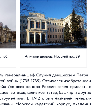
 наб.
Аничков дворец, Невский пр., 39
ель, генерал-аншеф. Служил денщиком у
Петра I
.
ой войны (1735-1739). Отличался изобретением
й» (со всех концов России велел прислать в
ев: вотяков, калмыков, татар, башкир и других
рументами. В 1742 г. был назначен генерал-
снованы Морской кадетский корпус, Академия