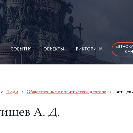
«ЭТНОКА
СОБЫТИЯ
ОБЪЕКТЫ
ВИКТОРИНА
САН
Люди
Общественные и политические деятели
Татищев 
тищев А. Д.