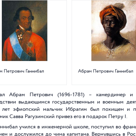
м Петрович Ганнибал
Абрам Петрович Ганнибал
бал Абрам Петрович (1696-1781) – камердинер 
дствии выдающимся государственным и военным деят
 лет эфиопский мальчик Ибрагим был похищен и пр
ник Савва Рагузинский привез его в подарок Петру I.
Ганнибал учился в инженерной школе, поступил во фран
нен и дослужился до чина капитана. Вернувшись в Ро