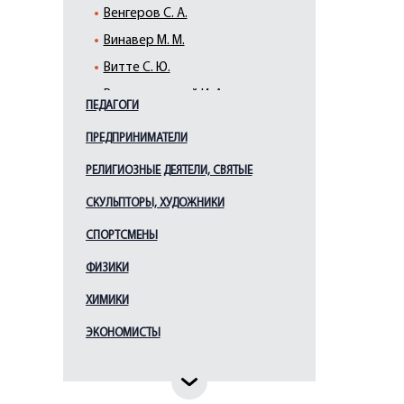
Венгеров С. А.
Винавер М. М.
Витте С. Ю.
Вышнеградский И. А.
ПЕДАГОГИ
Ганнибал А. П.
ПРЕДПРИНИМАТЕЛИ
Гессен И. В.
РЕЛИГИОЗНЫЕ ДЕЯТЕЛИ, СВЯТЫЕ
Горчаков А. М.
Грессер П. А.
СКУЛЬПТОРЫ, ХУДОЖНИКИ
Грибоедов А. С.
СПОРТСМЕНЫ
Грот К. К.
ФИЗИКИ
Дашкова Е. Р.
ХИМИКИ
Державин Г. Р.
ЭКОНОМИСТЫ
Джонс Дж.
Димитров Г.
Доржиев А.