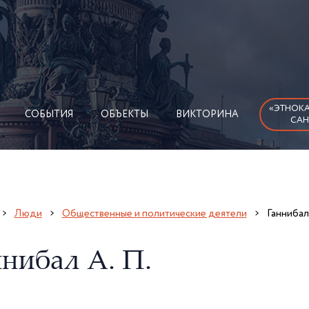
«ЭТНОКА
СОБЫТИЯ
ОБЪЕКТЫ
ВИКТОРИНА
САН
Люди
Общественные и политические деятели
Ганнибал 
ннибал А. П.