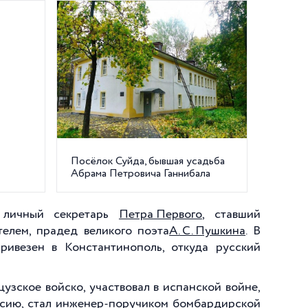
Посёлок Суйда, бывшая усадьба
Абрама Петровича Ганнибала
и личный секретарь
Петра Первого
, ставший
елем, прадед великого поэта
А. С. Пушкина
. В
ивезен в Константинополь, откуда русский
цузское войско, участвовал в испанской войне,
ссию, стал инженер-поручиком бомбардирской