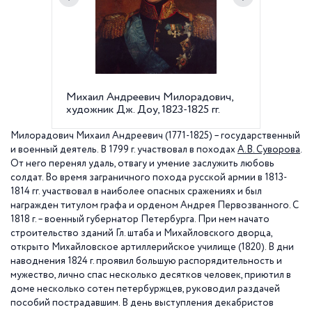
Михаил Андреевич Милорадович,
Сенатск
художник Дж. Доу, 1823-1825 гг.
года, х
Милорадович Михаил Андреевич (1771-1825) – государственный
и военный деятель. В
1799 г
. участвовал в походах
А.В. Суворова
.
От него перенял удаль, отвагу и умение заслужить любовь
солдат. Во время заграничного похода русской армии в 1813-
1814 гг. участвовал в наиболее опасных сражениях и был
награжден титулом графа и орденом Андрея Первозванного. С
1818 г
. – военный губернатор Петербурга. При нем начато
строительство зданий Гл. штаба и Михайловского дворца,
открыто Михайловское артиллерийское училище (1820). В дни
наводнения
1824 г
. проявил большую распорядительность и
мужество, лично спас несколько десятков человек, приютил в
доме несколько сотен петербуржцев, руководил раздачей
пособий пострадавшим. В день выступления декабристов