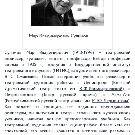
Мар Владимирович Сулимов
Мемори
в здани
искусст
Сулимов Мар Владимирович (1913-1994) – театральный
режиссер, художник, педагог, профессор. Выбор профессии
сделал в 1935 г., поступив в Государственный институт
театрального искусства (ГИТИС), на курс известного режиссера
В. С. Смышляева. После завершения учебы как режиссер и
театральный художник работал в Ленинграде (Большой
Драматический театр, театр им.
В. Ф. Комисаржевской
), в
Петрозаводске (Театр русской драмы), в Алма-Ате
(Республиканский русский театр драмы им.
М. Ю. Лермонтова
).
Как педагог за тридцать лет, отданных преподаванию
режиссуры, он выпустил в театры страны пять курсов своих
учеников, написал четыре «режиссерских» учебника. Как
театральный художник создал сценографию более чем ста
спектаклей, его эскизы хранятся в экспозициях различных