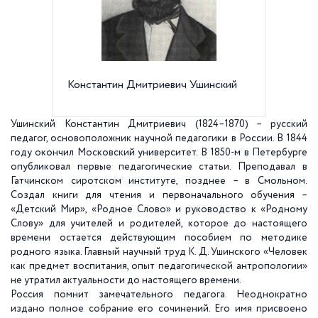
Константин Дмитриевич Ушинский
Памятни
Скульпто
реки Мо
универс
Ушинский Константин Дмитриевич (1824–1870) – русский
педагог, основоположник научной педагогики в России. В 1844
году окончил Московский университет. В 1850-м в Петербурге
опубликовал первые педагогические статьи. Преподавал в
Гатчинском сиротском институте, позднее – в Смольном.
Создал книги для чтения и первоначального обучения –
«Детский Мир», «Родное Слово» и руководство к «Родному
Слову» для учителей и родителей, которое до настоящего
времени остается действующим пособием по методике
родного языка. Главный научный труд К. Д. Ушинского «Человек
как предмет воспитания, опыт педагогической антропологии»
не утратил актуальности до настоящего времени.
Россия помнит замечательного педагога. Неоднократно
издано полное собрание его сочинений. Его имя присвоено