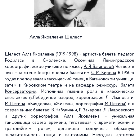
Алла Яковлевна Шелест
А. Я. Ш
балете
Шелест Алла Яковлевна (1919-1998) – артистка балета, педагог.
Родилась в Смоленске. Окончила Ленинградское
хореографическое училище по классу
А. Я. Вагановой
. Четверть
века – на сцене Театра оперы и балета им.
С. М. Кирова
. В 1950-х
годах преподавала классический танец в Вагановском училище,
затем в Кировском театре и на кафедре режиссуры балета
Консерватории
. Исполнила главные роли в классических
спектаклях («Лебединое озеро», хореография Л. Иванова и
М. Петипа
; «Баядерка», «Жизель», хореография
М. Петипа
) и в
современных балетах:
В. Чабукиани
, Р. Захарова, Л. Лавровского
и других хореографов. Алла Яковлевна – уникальная
танцовщица своего времени, тяготевшая к драматическим и
трагедийным ролям, органично соединяла образную
выразительность танца и пантомимы. Народная артистка