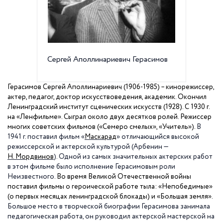
Сергей Аполлинариевич Герасимов
Сергей
Герасимов Сергей Аполлинариевич (1906-1985) – кинорежиссер,
актер, педагог, доктор искусствоведения, академик. Окончил
Ленинградский институт сценических искусств (1928). С
1930 г
.
на «Ленфильме». Сыграл около двух десятков ролей. Режиссер
многих советских фильмов («Семеро смелых», «Учитель»).
В
1941 г
. поставил фильм «
Маскарад
» отличающийся высокой
режиссерской и актерской культурой (Арбенин —
Н. Мордвинов
). Одной из самых значительных актерских работ
в этом фильме было исполнение Герасимовым роли
Неизвестного.
Во время Великой Отечественной войны
поставил фильмы о героической работе тыла: «Непобедимые»
(о первых месяцах ленинградской блокады) и «Большая земля».
Большое место в творческой биографии Герасимова занимала
педагогическая работа, он руководил актерской мастерской на