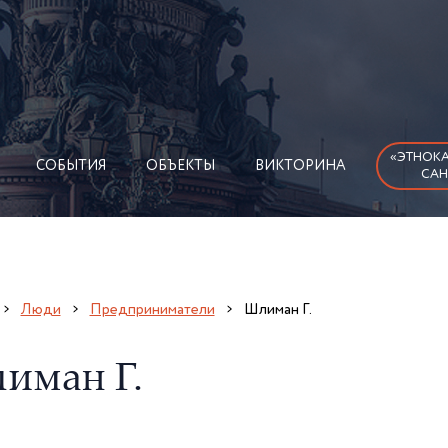
«ЭТНОКА
СОБЫТИЯ
ОБЪЕКТЫ
ВИКТОРИНА
САН
Люди
Предприниматели
Шлиман Г.
иман Г.