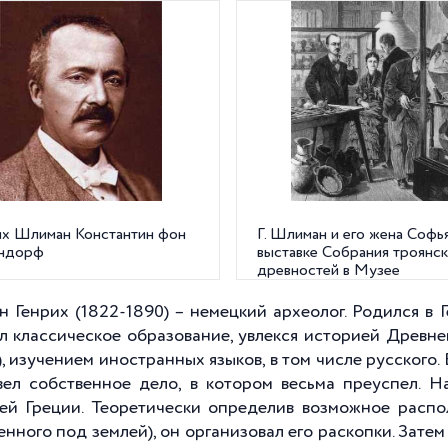
их Шлиман Константин фон
Г. Шлиман и его жена Софья
ндорф
выставке Собрания троянс
древностей в Музее
художественных ремесел в
Берлине. 1881 г.
 Генрих (1822-1890) – немецкий археолог. Родился в Г
л классическое образование, увлекся историей Древне
, изучением иностранных языков, в том числе русского. 
авел собственное дело, в котором весьма преуспел. 
ей Греции. Теоретически определив возможное распо
енного под землей), он организовал его раскопки. Зате