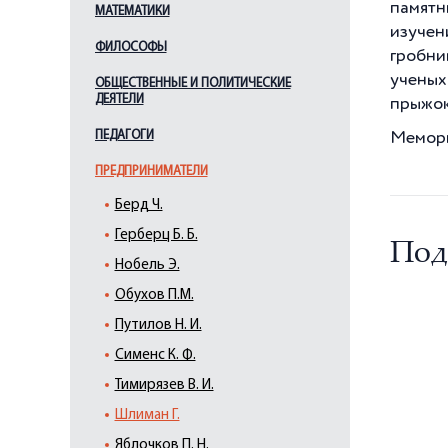
памятн
МАТЕМАТИКИ
изучен
ФИЛОСОФЫ
гробни
ученых
ОБЩЕСТВЕННЫЕ И ПОЛИТИЧЕСКИЕ
ДЕЯТЕЛИ
прыжок
ПЕДАГОГИ
Мемориа
ПРЕДПРИНИМАТЕЛИ
Берд Ч.
Герберц Б. Б.
Под
Нобель Э.
Обухов П.М.
Путилов Н. И.
Сименс К. Ф.
Тимирязев В. И.
Шлиман Г.
Яблочков П. Н.