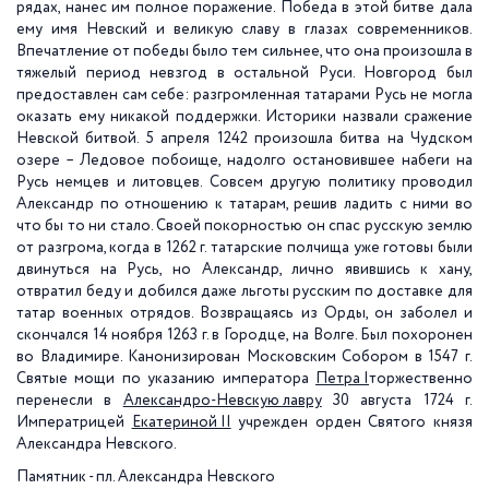
рядах, нанес им полное поражение. Победа в этой битве дала
ему имя Невский и великую славу в глазах современников.
Впечатление от победы было тем сильнее, что она произошла в
тяжелый период невзгод в остальной Руси. Новгород был
предоставлен сам себе: разгромленная татарами Русь не могла
оказать ему никакой поддержки. Историки назвали сражение
Невской битвой. 5 апреля 1242 произошла битва на Чудском
озере – Ледовое побоище, надолго остановившее набеги на
Русь немцев и литовцев. Совсем другую политику проводил
Александр по отношению к татарам, решив ладить с ними во
что бы то ни стало. Своей покорностью он спас русскую землю
от разгрома, когда в 1262 г. татарские полчища уже готовы были
двинуться на Русь, но Александр, лично явившись к хану,
отвратил беду и добился даже льготы русским по доставке для
татар военных отрядов. Возвращаясь из Орды, он заболел и
скончался 14 ноября 1263 г. в Городце, на Волге. Был похоронен
во Владимире. Канонизирован Московским Собором в 1547 г.
Святые мощи по указанию императора
Петра I
торжественно
перенесли в
Александро-Невскую лавру
30 августа 1724 г.
Императрицей
Екатериной II
учрежден орден Святого князя
Александра Невского.
Памятник - пл. Александра Невского