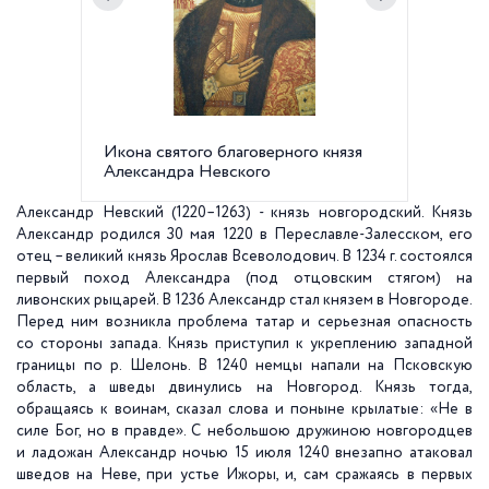
Икона святого благоверного князя
Централ
Александра Невского
"Алекс
Д. Корин
Александр Невский (1220–1263) - князь новгородский. Князь
Александр родился 30 мая 1220 в Переславле-Залесском, его
отец – великий князь Ярослав Всеволодович. В 1234 г. состоялся
первый поход Александра (под отцовским стягом) на
ливонских рыцарей. В 1236 Александр стал князем в Новгороде.
Перед ним возникла проблема татар и серьезная опасность
со стороны запада. Князь приступил к укреплению западной
границы по р. Шелонь. В 1240 немцы напали на Псковскую
область, а шведы двинулись на Новгород. Князь тогда,
обращаясь к воинам, сказал слова и поныне крылатые: «Не в
силе Бог, но в правде». С небольшою дружиною новгородцев
и ладожан Александр ночью 15 июля 1240 внезапно атаковал
шведов на Неве, при устье Ижоры, и, сам сражаясь в первых