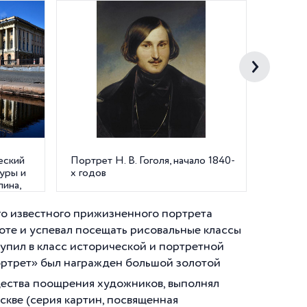
еский
Портрет Н. В. Гоголя, начало 1840-
Несени
туры и
х годов
пина,
го известного прижизненного портрета
лоте и успевал посещать рисовальные классы
тупил в класс исторической и портретной
ортрет» был награжден большой золотой
щества поощрения художников, выполнял
скве (серия картин, посвященная