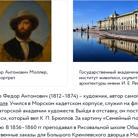
р Антонович Моллер,
Государственный академич
портрет
институт живописи, скульп
архитектуры имени И. Е. Ре
Университетская наб., 17
 Федор Антонович (1812–1874) – художник, автор само
голя
. Учился в Морском кадетском корпусе, служил на ф
торской академии художеств. Выйдя в отставку, он пос
си, который вел К.
П. Брюллов. За картину «Семейный п
ю. В 1856–1860 гг. преподавал в Рисовальной школе Об
твенные заказы для Большого Кремлевского дворца в Мо