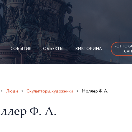
«ЭТНОКА
СОБЫТИЯ
ОБЪЕКТЫ
ВИКТОРИНА
САН
Люди
Скульпторы, художники
Моллер Ф. А.
ллер Ф. А.