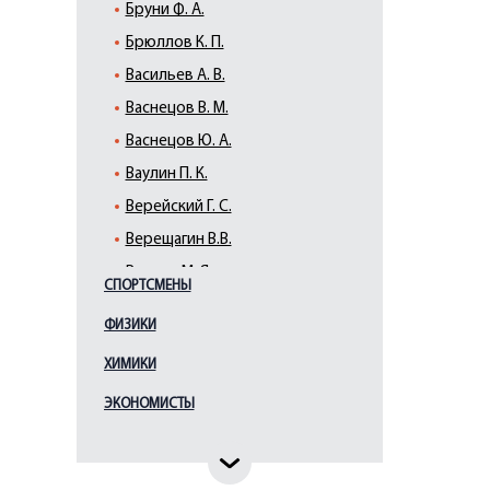
Бруни Ф. А.
Брюллов К. П.
Васильев А. В.
Васнецов В. М.
Васнецов Ю. А.
Ваулин П. К.
Верейский Г. С.
Верещагин В.В.
Виллие М. Я.
СПОРТСМЕНЫ
Виррих Э. Ф.
ФИЗИКИ
Врубель М. А.
ХИМИКИ
Галактионов С. Ф.
Гауш А. Ф.
ЭКОНОМИСТЫ
Глебова Т. Н.
Гоголев К.А.