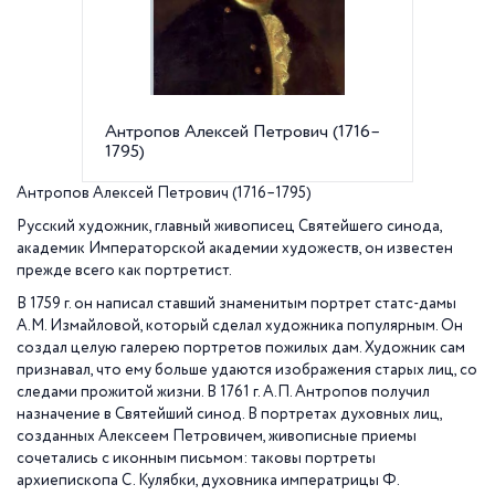
Антропов Алексей Петрович (1716–
П.С. Д
1795)
Антроп
портре
Русски
Антропов Алексей Петрович (1716–1795)
Русский художник, главный живописец Святейшего синода,
академик Императорской академии художеств, он известен
прежде всего как портретист.
В 1759 г. он написал ставший знаменитым портрет статс-дамы
А.М. Измайловой, который сделал художника популярным. Он
создал целую галерею портретов пожилых дам. Художник сам
признавал, что ему больше удаются изображения старых лиц, со
следами прожитой жизни. В 1761 г. А.П. Антропов получил
назначение в Святейший синод. В портретах духовных лиц,
созданных Алексеем Петровичем, живописные приемы
сочетались с иконным письмом: таковы портреты
архиепископа С. Кулябки, духовника императрицы Ф.