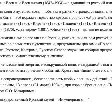
ин Василий Васильевич (1842–1904) – выдающийся русский жи
к много путешествовал, побывал в разных странах, создавая ци
ы быта – всё поражает яркостью красок, прорисовкой деталей, 
 цыгана» (1870), «Киргиз» (1870), «Индиец» (1871), «Китаец» (
 (1876), «Два еврея» (1881), «Японка» (1903) – далеко не полна
рещагин немало поездил по России, увлеченный миром русской 
ные во время этих путешествий, представлены циклами «По вер
ле, Ростове, Костроме, Русском Севере художник собирал предм
ескому и художественному значению.
 неистощимой энергии, несокрушимой воли, незаурядной отваги 
лем многих исторических событий. Хрестоматийным стал его ци
 несправедливость, бесчеловечность любых военных действий, В
 войны, 13 апреля (31 марта) 1904 г., при взрыве броненосца «П
ом С.О. Макаровым.
Государственный Русский музей – Инженерная ул., 4.