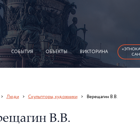
«ЭТНОКА
СОБЫТИЯ
ОБЪЕКТЫ
ВИКТОРИНА
САН
Люди
Скульпторы, художники
Верещагин В.В.
рещагин В.В.