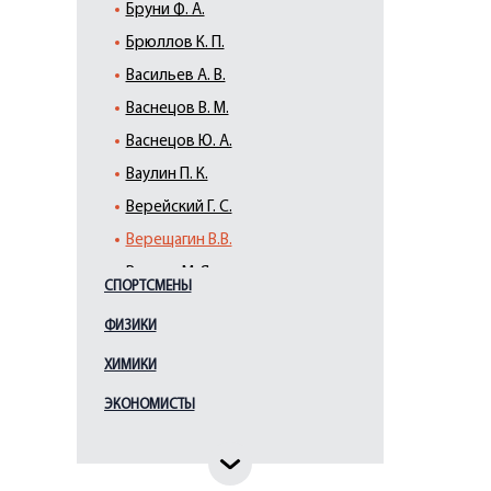
Бруни Ф. А.
Брюллов К. П.
Васильев А. В.
Васнецов В. М.
Васнецов Ю. А.
Ваулин П. К.
Верейский Г. С.
Верещагин В.В.
Виллие М. Я.
СПОРТСМЕНЫ
Виррих Э. Ф.
ФИЗИКИ
Врубель М. А.
ХИМИКИ
Галактионов С. Ф.
Гауш А. Ф.
ЭКОНОМИСТЫ
Глебова Т. Н.
Гоголев К.А.