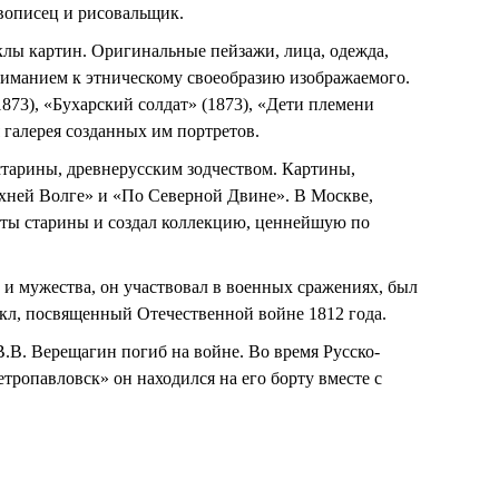
вописец и рисовальщик.
клы картин. Оригинальные пейзажи, лица, одежда,
вниманием к этническому своеобразию изображаемого.
1873), «Бухарский солдат» (1873), «Дети племени
я галерея созданных им портретов.
старины, древнерусским зодчеством. Картины,
хней Волге» и «По Северной Двине». В Москве,
еты старины и создал коллекцию, ценнейшую по
и мужества, он участвовал в военных сражениях, был
кл, посвященный Отечественной войне 1812 года.
.В. Верещагин погиб на войне. Во время Русско-
етропавловск» он находился на его борту вместе с