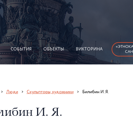
«ЭТНОКА
СОБЫТИЯ
ОБЪЕКТЫ
ВИКТОРИНА
САН
Люди
Скульпторы, художники
Билибин И. Я.
либин И. Я.