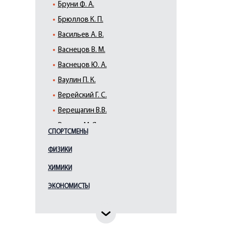
Бруни Ф. А.
Брюллов К. П.
Васильев А. В.
Васнецов В. М.
Васнецов Ю. А.
Ваулин П. К.
Верейский Г. С.
Верещагин В.В.
Виллие М. Я.
СПОРТСМЕНЫ
Виррих Э. Ф.
ФИЗИКИ
Врубель М. А.
ХИМИКИ
Галактионов С. Ф.
Гауш А. Ф.
ЭКОНОМИСТЫ
Глебова Т. Н.
Гоголев К.А.