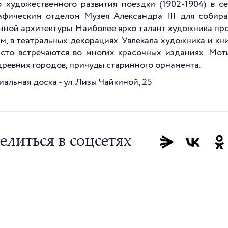
о художественного развития поездки (1902-1904) в с
афическим отделом Музея Александра III для собир
нной архитектуры. Наиболее ярко талант художника про
м, в театральных декорациях. Увлекала художника и кни
асто встречаются во многих красочных изданиях. Мот
древних городов, причуды старинного орнамента.
альная доска - ул. Лизы Чайкиной, 25
елиться в соцсетях