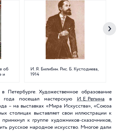
ке об
И. Я. Билибин. Рис. Б. Кустодиева,
И.Я. Б
е и
1914
сказке
 в Петербурге. Художественное образование
и года посещал мастерскую
И. Е. Репина
в
года – на выставках «Мира Искусства», «Союза
ных столицах выставляет свои иллюстрации к
 примкнул к группе художников-сказочников,
ить русское народное искусство. Многое дали