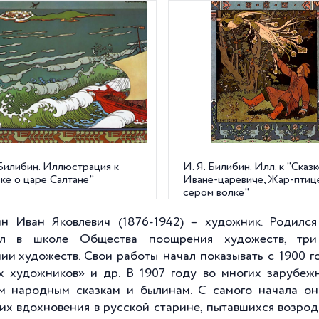
 Билибин. Иллюстрация к
И. Я. Билибин. Илл. к "Сказ
ке о царе Салтане"
Иване-царевиче, Жар-птиц
сером волке"
н Иван Яковлевич (1876-1942) – художник. Родился
ил в школе Общества поощрения художеств, тр
ии художеств
. Свои работы начал показывать с 1900 
х художников» и др. В 1907 году во многих зарубеж
м народным сказкам и былинам. С самого начала он
их вдохновения в русской старине, пытавшихся возрод